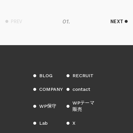
PREV
NEXT
01.
BLOG
RECRUIT
COMPANY
contact
WPテーマ
WP保守
販売
Lab
X