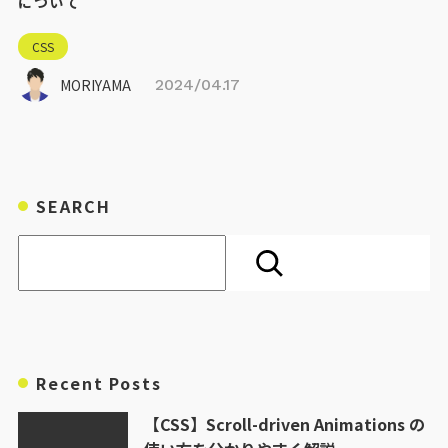
について
CSS
MORIYAMA
2024/04.17
SEARCH
検索
Recent Posts
【CSS】Scroll-driven Animations の