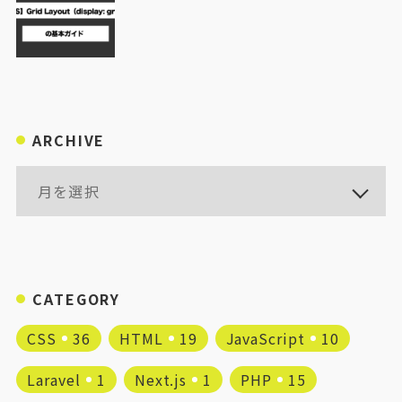
ARCHIVE
CATEGORY
CSS
36
HTML
19
JavaScript
10
Laravel
1
Next.js
1
PHP
15