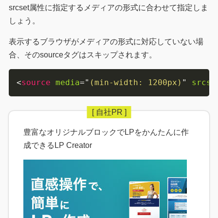
srcset属性に指定するメディアの形式に合わせて指定しま
しょう。
表示するブラウザがメディアの形式に対応していない場
合、そのsourceタグはスキップされます。
<
source
media
=
"
(min-width: 1200px)
"
srcse
豊富なオリジナルブロックでLPをかんたんに作
成できるLP Creator