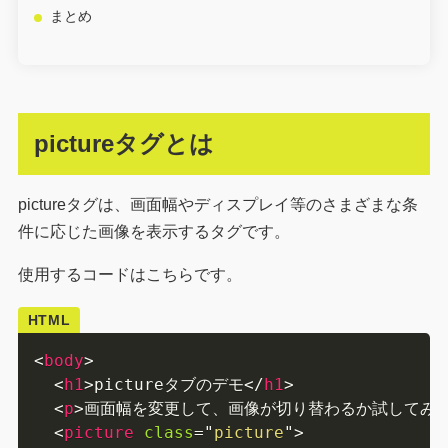
まとめ
pictureタグとは
pictureタグは、画面幅やディスプレイ等のさまざまな条
件に応じた画像を表示するタグです。
使用するコードはこちらです。
HTML
<
body
>
<
h1
>
pictureタブのデモ
</
h1
>
<
p
>
画面幅を変更して、画像が切り替わるか試してみ
<
picture
class
=
"
picture
"
>