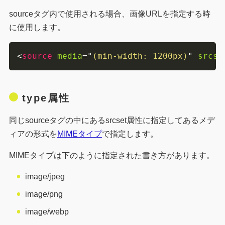
sourceタグ内で使用される場合、画像URLを指定する時
に使用します。
<
source
media
=
"
(min-width: 1200px)
"
srcse
type属性
同じsourceタグの中にあるsrcset属性に指定してあるメデ
ィアの形式を
MIMEタイプ
で指定します。
MIMEタイプは下のように指定された書き方があります。
image/jpeg
image/png
image/webp