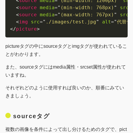
<
source
media
=
"
(min-width: 1200px)
"
src
<
source
media
=
"
(min-width: 768px)
"
srcs
<
source
media
=
"
(max-width: 767px)
"
srcs
<
img
src
=
"
./images/test.jpg
"
alt
=
"
代替テ
</
picture
>
pictureタグの中にsourceタグとimgタグが使われているこ
とがわかります。
また、sourceタグにはmedia属性・srcset属性が使われて
いますね。
それぞれどのように使用すれば良いのか、順番にみてい
きましょう。
sourceタグ
複数の画像を条件によって出し分けるためのタグで、pict