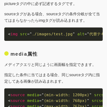
pictureタグの中に必ず記述するタグです。
sourceタグがある場合、sourceタグの条件分岐が全て当
てはまらなかったらimgタグが読み込まれます。
<
img
src
=
"
./images/test.jpg
"
alt
=
"
代替テキ
media属性
メディアクエリと同じように画面幅を指定できます。
指定した条件に当てはまる場合、同じsourceタグ内に指
定してある画像が読み込まれます。
<
source
media
=
"
(min-width: 1200px)
"
srcse
<
source
media
=
"
(min-width: 768px)
"
srcset
<
source
media
=
"
(max-width: 767px)
"
srcset