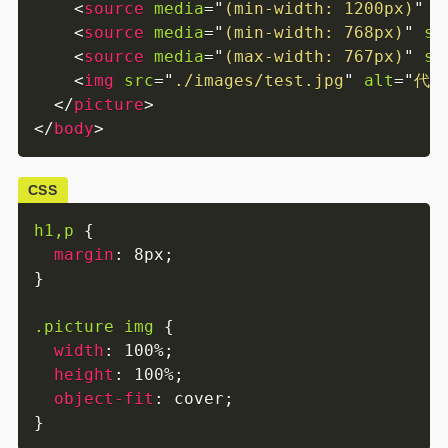
<
source
media
=
"
(min-width: 1200px)
"
s
<
source
media
=
"
(min-width: 768px)
"
sr
<
source
media
=
"
(max-width: 767px)
"
sr
<
img
src
=
"
./images/test.jpg
"
alt
=
"
代替
</
picture
>
</
body
>
CSS
h1,p
{
margin
:
 8px
;
}
.picture img
{
width
:
 100%
;
height
:
 100%
;
object-fit
:
 cover
;
}