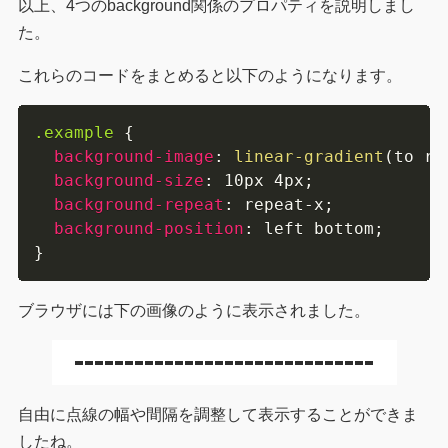
以上、4つのbackground関係のプロパティを説明しまし
た。
これらのコードをまとめると以下のようになります。
.example
{
background-image
:
linear-gradient
(
to ri
background-size
:
 10px 4px
;
background-repeat
:
 repeat-x
;
background-position
:
 left bottom
;
}
ブラウザには下の画像のように表示されました。
自由に点線の幅や間隔を調整して表示することができま
したね。