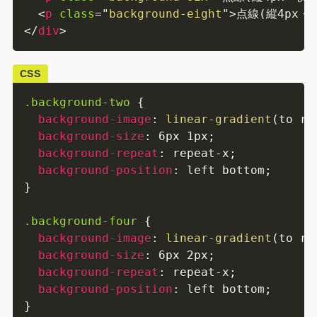
<
p
class
=
"
background-eight
"
>
点線(縦4px・横
</
div
>
CSS
.background-two
{
background-image
:
linear-gradient
(
to ri
background-size
:
 6px 1px
;
background-repeat
:
 repeat-x
;
background-position
:
 left bottom
;
}
.background-four
{
background-image
:
linear-gradient
(
to ri
background-size
:
 6px 2px
;
background-repeat
:
 repeat-x
;
background-position
:
 left bottom
;
}