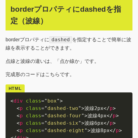
borderプロパティにdashedを指
定（波線）
dashed
borderプロパティに
を指定することで簡単に波
線を表示することができます。
点線と波線の違いは、「点か線か」です。
完成形のコードはこちらです。
HTML
<
div
class
=
"
box
"
>
<
p
class
=
"
dashed-two
"
>
波線2px
</
p
>
<
p
class
=
"
dashed-four
"
>
波線4px
</
p
>
<
p
class
=
"
dashed-six
"
>
波線6px
</
p
>
<
p
class
=
"
dashed-eight
"
>
波線8px
</
p
>
</
div
>