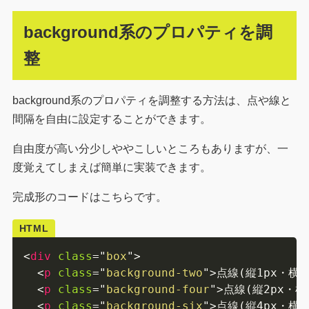
background系のプロパティを調
整
background系のプロパティを調整する方法は、点や線と
間隔を自由に設定することができます。
自由度が高い分少しややこしいところもありますが、一
度覚えてしまえば簡単に実装できます。
完成形のコードはこちらです。
HTML
<
div
class
=
"
box
"
>
<
p
class
=
"
background-two
"
>
点線(縦1px・横2
<
p
class
=
"
background-four
"
>
点線(縦2px・横
<
p
class
=
"
background-six
"
>
点線(縦4px・横6