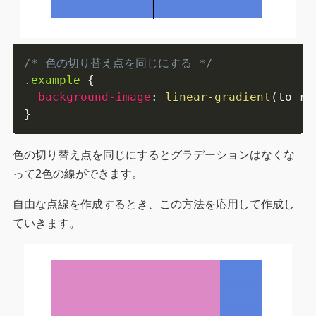
/* 色の切り替え点を同じにする */
.example
{
background-image
:
linear-gradient
(
to ri
}
色の切り替え点を同じにするとグラデーションはなくな
って2色の線ができます。
自由な点線を作成するとき、この方法を応用して作成し
ていきます。