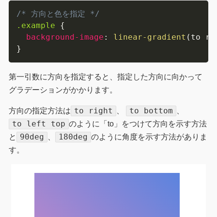
/* 方向と色を指定 */
.example
{
background-image
:
linear-gradient
(
to ri
}
第一引数に方向を指定すると、指定した方向に向かって
グラデーションがかかります。
to right
to bottom
方向の指定方法は
、
、
to left top
のように「to」をつけて方向を示す方法
90deg
180deg
と
、
のように角度を示す方法がありま
す。