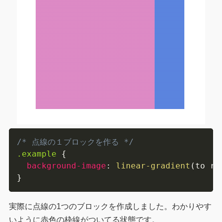
/* 点線の１ブロックを作る */
.example
{
background-image
:
linear-gradient
(
to ri
}
実際に点線の1つのブロックを作成しました。わかりやす
いように赤色の枠線がついてる状態です。