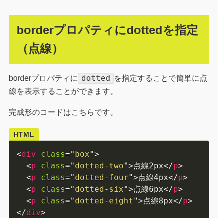
borderプロパティにdottedを指定
（点線）
dotted
borderプロパティに
を指定することで簡単に点
線を表示することができます。
完成形のコードはこちらです。
HTML
<
div
class
=
"
box
"
>
<
p
class
=
"
dotted-two
"
>
点線2px
</
p
>
<
p
class
=
"
dotted-four
"
>
点線4px
</
p
>
<
p
class
=
"
dotted-six
"
>
点線6px
</
p
>
<
p
class
=
"
dotted-eight
"
>
点線8px
</
p
>
</
div
>