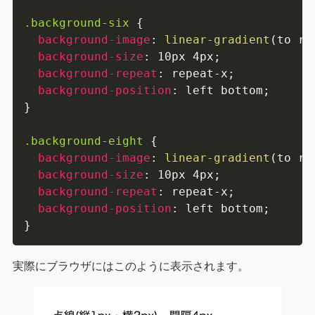
.background-six
{
background-image
:
linear-gradient
(
to ri
background-size
:
 10px 4px
;
background-repeat
:
 repeat-x
;
background-position
:
 left bottom
;
}
.background-eight
{
background-image
:
linear-gradient
(
to ri
background-size
:
 10px 4px
;
background-repeat
:
 repeat-x
;
background-position
:
 left bottom
;
}
実際にブラウザにはこのように表示されます。