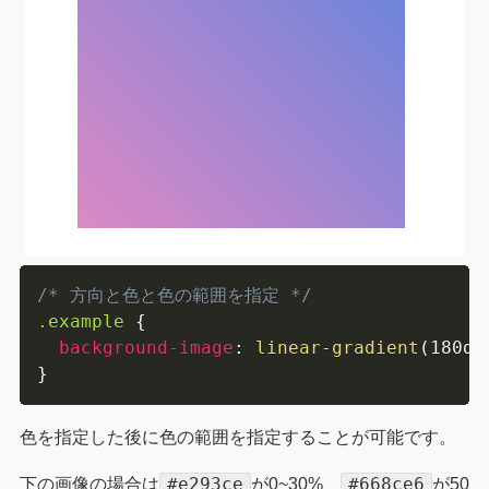
/* 方向と色と色の範囲を指定 */
.example
{
background-image
:
linear-gradient
(
180de
}
色を指定した後に色の範囲を指定することが可能です。
#e293ce
#668ce6
下の画像の場合は
が0~30%、
が50