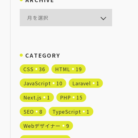
CATEGORY
CSS
36
HTML
19
JavaScript
10
Laravel
1
Next.js
1
PHP
15
SEO
8
TypeScript
1
Webデザイナー
9