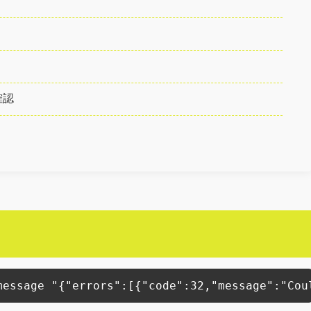
確認
message "{"errors":[{"code":32,"message":"Cou