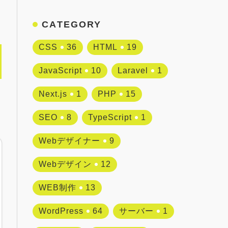
CATEGORY
CSS
36
HTML
19
JavaScript
10
Laravel
1
Next.js
1
PHP
15
SEO
8
TypeScript
1
Webデザイナー
9
Webデザイン
12
WEB制作
13
WordPress
64
サーバー
1