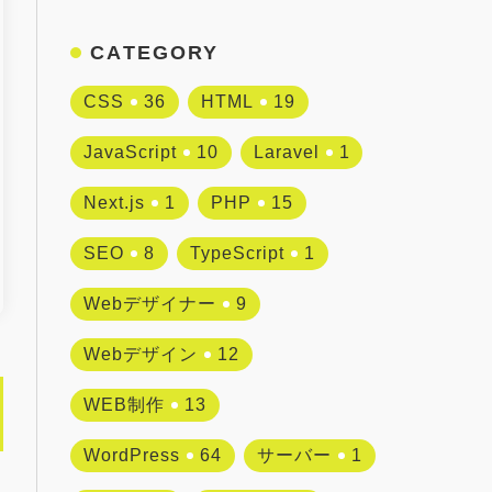
CATEGORY
CSS
36
HTML
19
JavaScript
10
Laravel
1
Next.js
1
PHP
15
SEO
8
TypeScript
1
Webデザイナー
9
Webデザイン
12
WEB制作
13
WordPress
64
サーバー
1