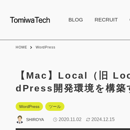
BLOG
RECRUIT
HOME
WordPress
【Mac】Local（旧 Loc
dPress開発環境を構
WordPress
ツール
2020.11.02
2024.12.15
SHIROYA