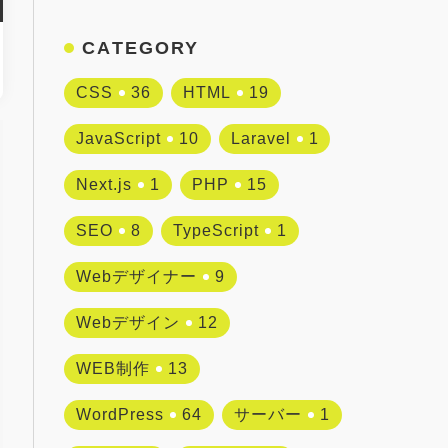
CATEGORY
CSS
36
HTML
19
JavaScript
10
Laravel
1
Next.js
1
PHP
15
SEO
8
TypeScript
1
Webデザイナー
9
Webデザイン
12
WEB制作
13
WordPress
64
サーバー
1