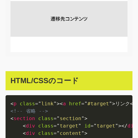
HTML/CSSのコード
<
p
class
=
"
link
"
>
<
a
href
=
"
#target
"
>
リンク
</
<!-- 省略 -->
<
section
class
=
"
section
"
>
<
div
class
=
"
target
"
id
=
"
target
"
>
</
div
<
div
class
=
"
content
"
>