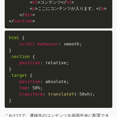
<
h1
>
コンテンツ
</
h1
>
<
p
>
ここにコンテンツが入ります。
</
p
>
</
div
>
</
section
>
html
{
scroll-behavior
:
 smooth
;
}
.section
{
position
:
 relative
;
}
.target
{
position
:
 absolute
;
top
:
 50%
;
transform
:
translateY
(
-50vh
)
;
}
これだけで、遷移先のコンテンツを画面中央に配置でき