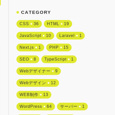
CATEGORY
CSS
36
HTML
19
JavaScript
10
Laravel
1
Next.js
1
PHP
15
SEO
8
TypeScript
1
Webデザイナー
9
Webデザイン
12
WEB制作
13
WordPress
64
サーバー
1